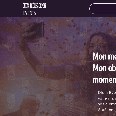
DIEM
EVENTS
Mon mét
Mon obj
moment
Diem Eve
votre mar
ses alent
Aurélien 