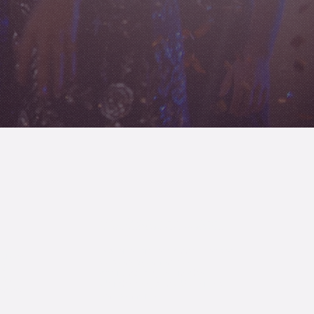
Professionnalisme
Matériel professionnel, respect
guider
des engagements et
 à
coordination, tel un chef
tant
d'orchestre, afin d'éviter les
entes.
temps morts.