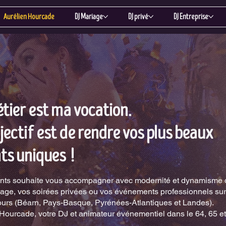
Aurélien Hourcade
DJ Mariage
DJ privé
DJ Entreprise
ier est ma vocation.
ectif est de rendre vos plus beaux
s uniques !
nts souhaite vous accompagner avec modernité et dynamisme
iage, vos soirées privées ou vos événements professionnels sur
ours (Béarn, Pays-Basque, Pyrénées-Atlantiques et Landes).
Hourcade, votre DJ et animateur événementiel dans le 64, 65 et