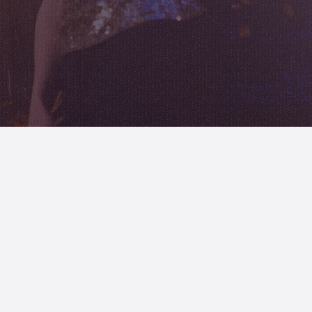
Adaptabilité
Mon objectif est de vous 
pour créer un événement
votre image, tout en adap
mes prestations à vos att